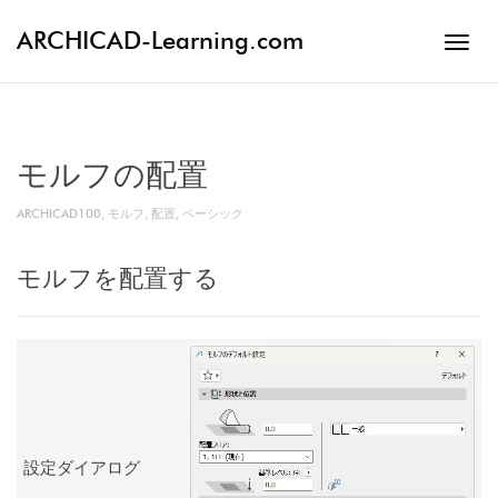
ARCHICAD-Learning.com
Toggl
navig
モルフの配置
ARCHICAD100
,
モルフ
,
配置
,
ベーシック
モルフを配置する
設定ダイアログ