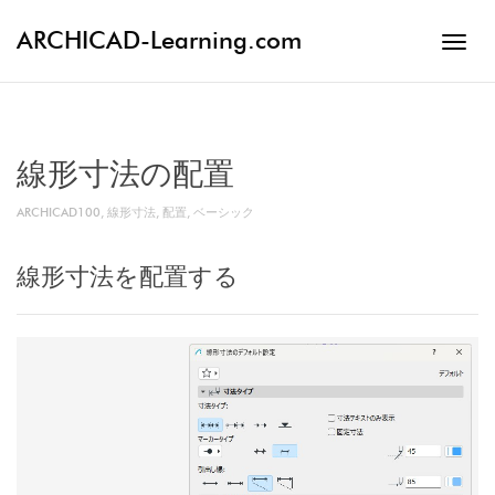
ARCHICAD-Learning.com
Toggl
navig
線形寸法の配置
ARCHICAD100
,
線形寸法
,
配置
,
ベーシック
線形寸法を配置する