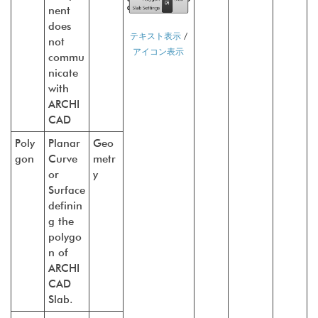
nent
does
テキスト表示
/
not
アイコン表示
commu
nicate
with
ARCHI
CAD
Poly
Planar
Geo
gon
Curve
metr
or
y
Surface
definin
g the
polygo
n of
ARCHI
CAD
Slab.