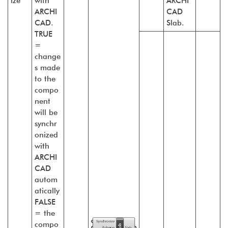
ize
with
ARCHI
ARCHI
CAD
CAD.
Slab.
TRUE
=
change
s made
to the
compo
nent
will be
synchr
onized
with
ARCHI
CAD
autom
atically
FALSE
= the
compo