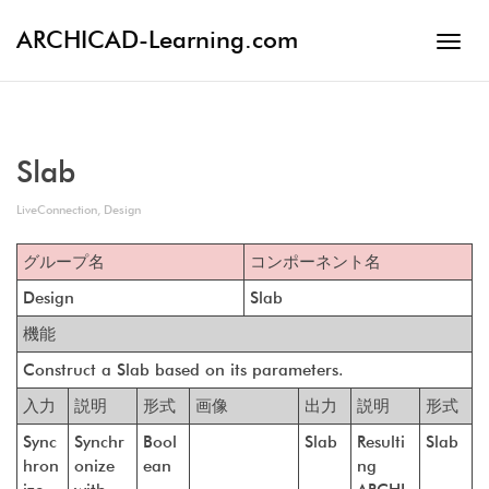
ARCHICAD-Learning.com
Toggl
navig
Slab
LiveConnection
,
Design
グループ名
コンポーネント名
Design
Slab
機能
Construct a Slab based on its parameters.
入力
説明
形式
画像
出力
説明
形式
Sync
Synchr
Bool
Slab
Resulti
Slab
hron
onize
ean
ng