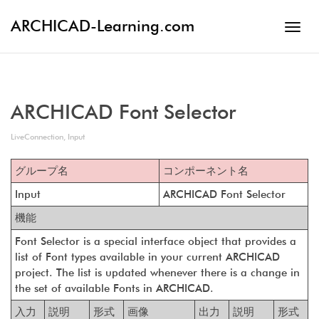
ARCHICAD-Learning.com
Toggl
navig
ARCHICAD Font Selector
LiveConnection
,
Input
グループ名
コンポーネント名
Input
ARCHICAD Font Selector
機能
Font Selector is a special interface object that provides a
list of Font types available in your current ARCHICAD
project. The list is updated whenever there is a change in
the set of available Fonts in ARCHICAD.
入力
説明
形式
画像
出力
説明
形式