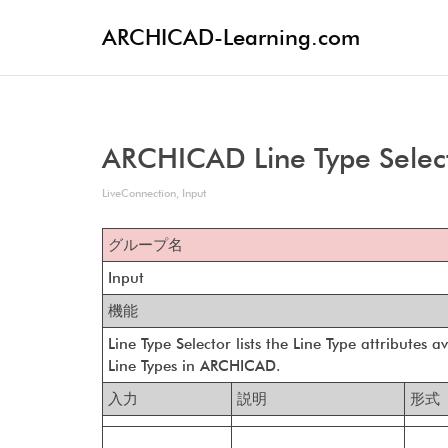
ARCHICAD-Learning.com
ARCHICAD Line Type Selec
LiveConnection
,
Input
グループ名
Input
機能
Line Type Selector lists the Line Type attributes
Line Types in ARCHICAD.
入力
説明
形式