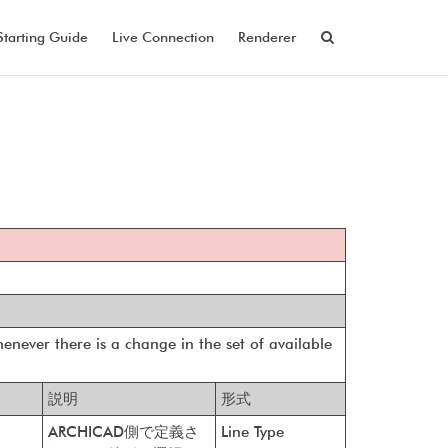
Starting Guide
Live Connection
Renderer
henever there is a change in the set of available
説明
形式
ARCHICAD側で定義さ
Line Type