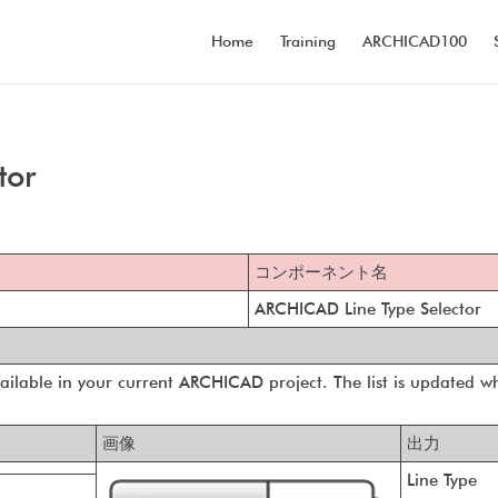
Home
Training
ARCHICAD100
tor
コンポーネント名
ARCHICAD Line Type Selector
 available in your current ARCHICAD project. The list is updated w
画像
出力
Line Type