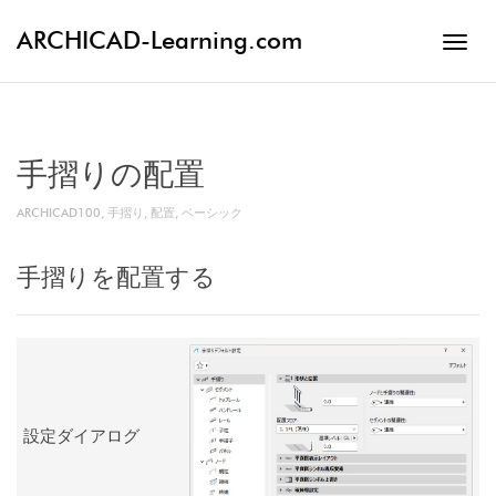
ARCHICAD-Learning.com
Toggl
navig
手摺りの配置
ARCHICAD100
,
手摺り
,
配置
,
ベーシック
手摺りを配置する
設定ダイアログ