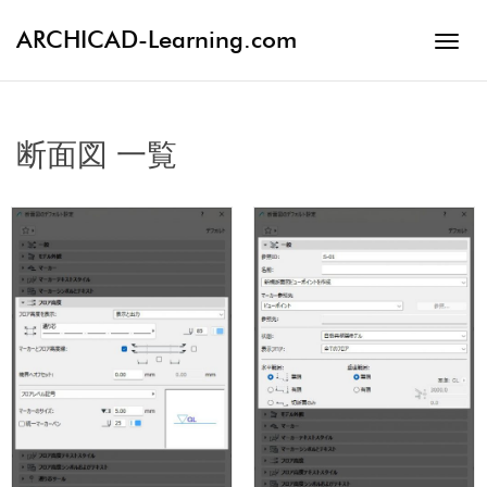
ARCHICAD-Learning.com
Toggl
断面図 一覧
navig