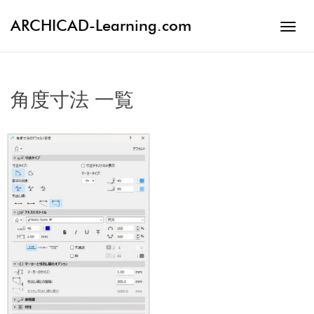
ARCHICAD-Learning.com
Toggl
角度寸法 一覧
navig